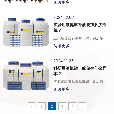
阅读更多+
2024.12.02
实验用液氮罐补液要加多少液
氮？
正式给容器补液时，对于要加多少
液氮，没有一个具体的概念
阅读更多+
2024.11.26
科研用液氮罐一般储存什么样
本？
液氮罐应用越来越普遍，食品行业
的冰激凌，美容上的点痣祛斑
阅读更多+
‹
1
2
3
4
›