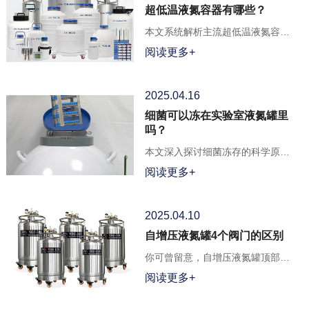
超低温液氮容器有哪些？
本文系统解析主流超低温液氮容器
类型，涵盖储存型、运输型、实验
阅读更多+
室型及大规模气相罐、自增压液氮
罐，深度剖析其核心技术与适配场
景。
2025.04.16
细菌可以冻在实验室液氮罐里
吗？
本文深入探讨细菌冻存的科学原
理、操作规范及冻在实验室液氮罐
阅读更多+
里的可行性。
2025.04.10
自增压液氮罐4个阀门的区别
你可曾留意，自增压液氮罐顶部的4
个阀门？它们看似普通，实则掌控
阅读更多+
着罐内乾坤，有的决定液氮输出的
流速，有的维系罐内压力的微妙平