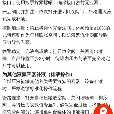
接口，使用扳手拧紧螺帽，确保接口密封无泄漏；
开启阀门并加注：依次打开进 / 排液阀门，平稳通入液
氮完成补液。
控制加注量：禁止将罐体完全注满，必须预留≥10%的
几何容积作为气相膨胀空间，以防液氮汽化膨胀导致
压力异常升高。
静置稳定：充液完成后，打开放空阀，关闭进出液
阀，自然静置至少2小时，待罐内压力与液面完全稳定
后才可以使用。
为其他液氮容器补液（排液操作）
自增压液氮罐其他各类需要液氮的容器、设备补液
时，严格遵循标准化操作流程：
管路连接：打开自增压罐放空阀，关闭增压阀、排液
阀，等待压力表数值降至0，确保完全泄压，将低温输
液软管两端分别连接至两台罐体的排液接口，使用扳