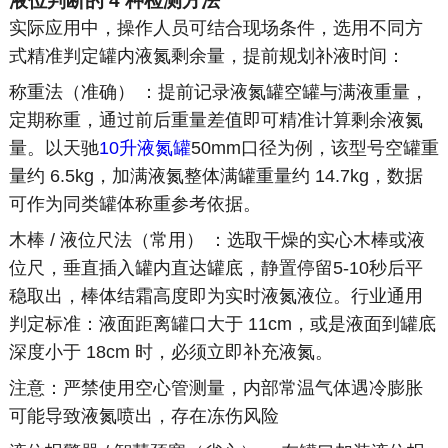
液位判断的 4 种检测方法
实际应用中，操作人员可结合现场条件，选用不同方
式精准判定罐内液氮剩余量，提前规划补液时间：
称重法（准确） ：提前记录液氮罐空罐与满液重量，
定期称重，通过前后重量差值即可精准计算剩余液氮
量。以天驰
10升液氮罐
50mm口径为例，该型号空罐重
量约 6.5kg，加满液氮整体满罐重量约 14.7kg，数据
可作为同类罐体称重参考依据。
木棒 / 液位尺法（常用） ：选取干燥的实心木棒或液
位尺，垂直插入罐内直达罐底，静置停留5-10秒后平
稳取出，棒体结霜高度即为实时液氮液位。行业通用
判定标准：液面距离罐口大于 11cm，或是液面到罐底
深度小于 18cm 时，必须立即补充液氮。
注意：严禁使用空心管测量，内部常温气体遇冷膨胀
可能导致液氮喷出，存在冻伤风险