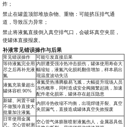
炸；
禁止在罐盖顶部堆放杂物、重物：可能挤压排气通
道，导致压力异常；
禁止将液氮直接倒入真空排气口，会破坏真空夹层，
使罐体直接报废。
补液常见错误操作与后果
常见错误操作
可能引发直接后果
等待液氮完全用
内胆遭受强冷热冲击损伤，罐体使用寿命大
尽之后再补充液
幅缩短，液氮汽化损耗翻倍增加，样本易出
氮
现温度波动失活
液氮受热沸腾极易飞溅，大幅提升现场人员
液氮充装量超出
冻伤概率，同时造成安全阀频繁起跳，加速
罐体容积 90%
配件老化损坏，罐体存在超压隐患
新罐、闲置干罐
内胆冷热收缩不均衡，出现焊缝开裂、真空
不做预冷直接大
夹层漏气，直接造成罐体真空失效报废
批量加注液氮
日常使用金属
空心管气体膨胀喷射液氮伤人，金属器具低
尺、空心管材测