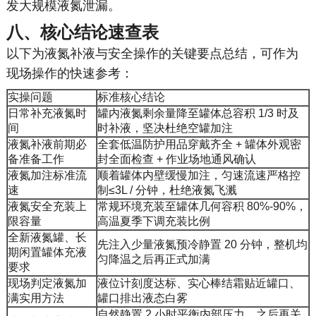
发大规模液氮泄漏。
八、核心结论速查表
以下为液氮补液与安全操作的关键要点总结，可作为
现场操作的快速参考：
实操问题
标准核心结论
日常补充液氮时
罐内液氮剩余量降至罐体总容积 1/3 时及
间
时补液，坚决杜绝空罐加注
液氮补液前期必
全套低温防护用品穿戴齐全 + 罐体外观密
备准备工作
封全面检查 + 作业场地通风确认
液氮加注标准流
顺着罐体内壁缓慢加注，匀速流速严格控
速
制≤3L / 分钟，杜绝液氮飞溅
液氮安全充装上
常规环境充装至罐体几何容积 80%-90%，
限容量
高温夏季下调充装比例
全新液氮罐、长
先注入少量液氮预冷静置 20 分钟，整机均
期闲置罐体充液
匀降温之后再正式加满
要求
现场判定液氮加
液位计刻度达标、实心棒结霜贴近罐口、
满实用方法
罐口排出液态白雾
自然静置 2 小时平衡内部压力，之后再关