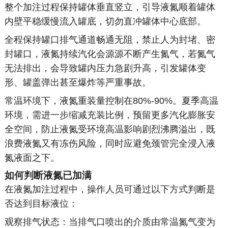
整个加注过程保持罐体垂直竖立，引导液氮顺着罐体
内壁平稳缓慢流入罐底，切勿直冲罐体中心底部。
全程保持罐口排气通道畅通无阻，禁止人为封堵、密
封罐口，液氮持续汽化会源源不断产生氮气，若氮气
无法排出，会导致罐内压力急剧升高，引发罐体变
形、罐盖弹出甚至爆炸等严重事故。
常温环境下，液氮重装量控制在80%-90%。夏季高温
环境，需进一步缩减充装比例，预留更多汽化膨胀安
全空间，防止液氮受环境高温影响剧烈沸腾溢出，既
浪费液氮又有冻伤风险，同时应避免颈管完全浸入液
氮液面之下。
如何判断液氮已加满
在液氮加注过程中，操作人员可通过以下方式判断是
否达到目标液位：
观察排气状态：当排气口喷出的介质由常温氮气变为