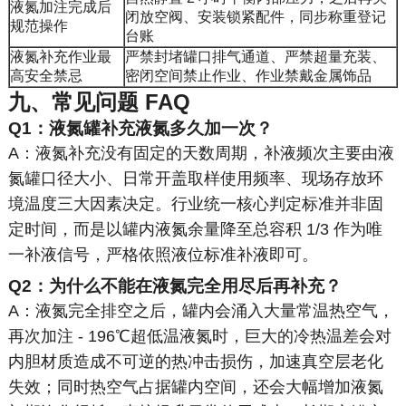
液氮加注完成后
闭放空阀、安装锁紧配件，同步称重登记
规范操作
台账
液氮补充作业最
严禁封堵罐口排气通道、严禁超量充装、
高安全禁忌
密闭空间禁止作业、作业禁戴金属饰品
九、常见问题 FAQ
Q1：液氮罐补充液氮多久加一次？
A：液氮补充没有固定的天数周期，补液频次主要由液
氮罐口径大小、日常开盖取样使用频率、现场存放环
境温度三大因素决定。行业统一核心判定标准并非固
定时间，而是以罐内液氮余量降至总容积 1/3 作为唯
一补液信号，严格依照液位标准补液即可。
Q2：为什么不能在液氮完全用尽后再补充？
A：液氮完全排空之后，罐内会涌入大量常温热空气，
再次加注 - 196℃超低温液氮时，巨大的冷热温差会对
内胆材质造成不可逆的热冲击损伤，加速真空层老化
失效；同时热空气占据罐内空间，还会大幅增加液氮