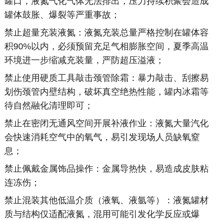
罐口，液氮气化气体无法排出，压力持续积聚会造成
罐体鼓胀、爆裂等严重事故；
禁止超量充装液氮：液氮充装总量严格控制在罐体容
积90%以内，必须预留充足气相膨胀空间，夏季高温
环境进一步缩减充装量，严防超压溢液；
禁止使用硬质工具敲击颈管除霜：暴力敲击、刮擦易
划伤颈管内壁结构，破坏真空绝热性能，罐内冰霜等
待自然融化清理即可；
禁止在密闭无通风空间开展补液作业：液氮大量汽化
会快速消耗空气中的氧气，易引发现场人员缺氧窒
息；
禁止佩戴金属饰品操作：金属导热快，易造成皮肤粘
连冻伤；
禁止混装其他低温介质（液氧、液氩等）：液氮罐材
质与结构仅适配液氮，混用可能引发化学反应或爆