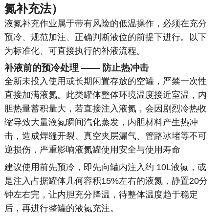
氮补充法）
液氮补充作业属于带有风险的低温操作，必须在充分
预冷、规范加注、正确判断液位的前提下进行。以下
为标准化、可直接执行的补液流程。
补液前的预冷处理 —— 防止热冲击
全新未投入使用或长期闲置存放的空罐，严禁一次性
直接加满液氮。此类罐体整体环境温度接近室温，内
胆热量蓄积量大，若直接注入液氮，会因剧烈冷热收
缩导致大量液氮瞬间汽化蒸发，内胆材料产生热冲
击，造成焊缝开裂、真空夹层漏气、管路冰堵等不可
逆损伤，严重影响液氮罐使用安全与使用寿命
建议使用前先预冷，即先向罐内注入约 10L液氮，或
是注入占据罐体几何容积15%左右的液氮，静置20分
钟左右完，让内胆充分降温，待整体温度趋于稳定
后，再进行整罐的液氮充注。