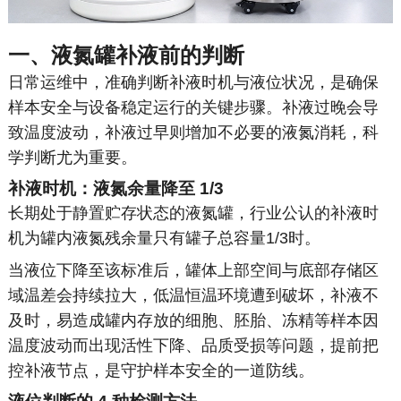
一、液氮罐补液前的判断
日常运维中，准确判断补液时机与液位状况，是确保
样本安全与设备稳定运行的关键步骤。补液过晚会导
致温度波动，补液过早则增加不必要的液氮消耗，科
学判断尤为重要。
补液时机：液氮余量降至 1/3
长期处于静置贮存状态的液氮罐，行业公认的补液时
机为罐内液氮残余量只有罐子总容量1/3时。
当液位下降至该标准后，罐体上部空间与底部存储区
域温差会持续拉大，低温恒温环境遭到破坏，补液不
及时，易造成罐内存放的细胞、胚胎、冻精等样本因
温度波动而出现活性下降、品质受损等问题，提前把
控补液节点，是守护样本安全的一道防线。