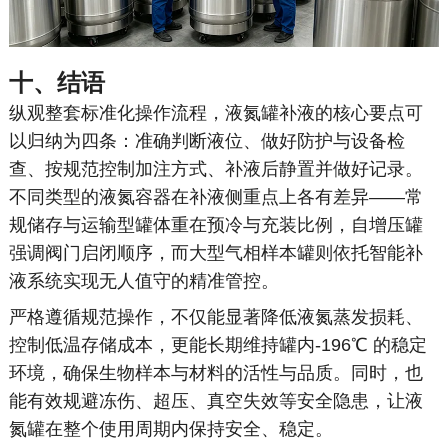
十、结语
纵观整套标准化操作流程，液氮罐补液的核心要点可
以归纳为四条：准确判断液位、做好防护与设备检
查、按规范控制加注方式、补液后静置并做好记录。
不同类型的液氮容器在补液侧重点上各有差异——常
规储存与运输型罐体重在预冷与充装比例，自增压罐
强调阀门启闭顺序，而大型气相样本罐则依托智能补
液系统实现无人值守的精准管控。
严格遵循规范操作，不仅能显著降低液氮蒸发损耗、
控制低温存储成本，更能长期维持罐内-196℃ 的稳定
环境，确保生物样本与材料的活性与品质。同时，也
能有效规避冻伤、超压、真空失效等安全隐患，让液
氮罐在整个使用周期内保持安全、稳定。