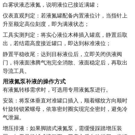
白雾状液态液氮，说明液位已接近满罐；
仪表直观判定：若液氮罐配备内置液位计，当指针上
升至额定高位刻度，即为满液状态；
工具实测判定：将实心液位木棒插入罐底，静置后取
出，若结霜高度接近罐口，即达到标准液位；
静置平稳收尾：达到目标液位后，立即关闭供液阀
门，待液面沸腾气泡完全消散、液面稳定后，再取出
导流工具。
用液氮泵补液的操作方式
有液氮转移需求时，可选用专用液氮泵进行。
安装：将泵体垂直对准罐口插入，顺着螺纹方向顺时
针旋转锁紧螺母，依靠密封圈实现完全密封，避免冷
气泄漏。
增压排液：如果脚踏式液氮泵，需缓慢踩踏增压装