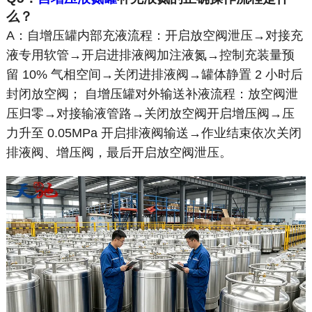
么？
A：自增压罐内部充液流程：开启放空阀泄压→对接充
液专用软管→开启进排液阀加注液氮→控制充装量预
留 10% 气相空间→关闭进排液阀→罐体静置 2 小时后
封闭放空阀； 自增压罐对外输送补液流程：放空阀泄
压归零→对接输液管路→关闭放空阀开启增压阀→压
力升至 0.05MPa 开启排液阀输送→作业结束依次关闭
排液阀、增压阀，最后开启放空阀泄压。