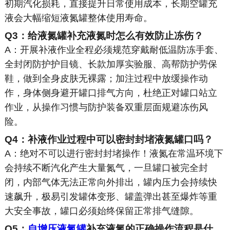
初期汽化损耗，直接提升日常使用成本，长期空罐充
液会大幅缩短液氮罐整体使用寿命。
Q3：给液氮罐补充液氮时怎么有效防止冻伤？
A：开展补液作业全程必须规范穿戴耐低温防冻手套、
全封闭防护护目镜、长款加厚实验服、高帮防护劳保
鞋，做到全身皮肤无裸露；加注过程中放缓操作动
作，身体侧身避开罐口排气方向，杜绝正对罐口站立
作业，从操作习惯与防护装备双重层面规避冻伤风
险。
Q4：补液作业过程中可以密封封堵液氮罐口吗？
A：绝对不可以进行密封封堵操作！液氮在常温环境下
会持续不断汽化产生大量氮气，一旦罐口被完全封
闭，内部气体无法正常向外排出，罐内压力会持续快
速飙升，极易引发罐体变形、罐盖弹出甚至爆炸等重
大安全事故，罐口必须始终保留正常排气缝隙。
Q5：
自增压液氮罐
补充液氮的正确操作流程是什