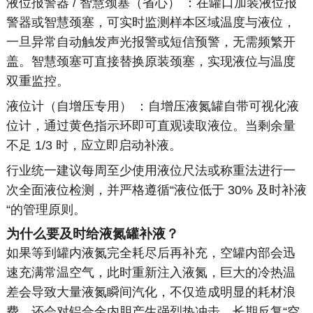
液位报警器 / 智慧颈塞（省心） ：在罐口加装液位报
警器或智慧颈塞，可实时监测样本区域温度与液位，
一旦异常自动触发声光报警或短信预警，无需频繁开
盖。智慧颈塞可直接替换原装颈塞，实现液位与温度
双重监控。
液位计（自增压专用） ：自增压液氮罐自带可视化液
位计，通过黄色指示环即可直观读取液位。当剩余量
不足 1/3 时，应立即启动补液。
行业统一建议每周至少使用液位尺法或称重法进行一
次全面液位检测，并严格遵循“液位低于 30% 及时补液
“的管理原则。
为什么要及时给液氮罐补液？
如果等到罐内液氮完全耗尽后再补充，空罐内部会迅
速充满常温空气，此时重新注入液氮，巨大的冷热温
差会导致大量液氮瞬间汽化，不仅造成明显的耗材浪
费，还会对铝合金内胆产生强烈热冲击。长期反复“空