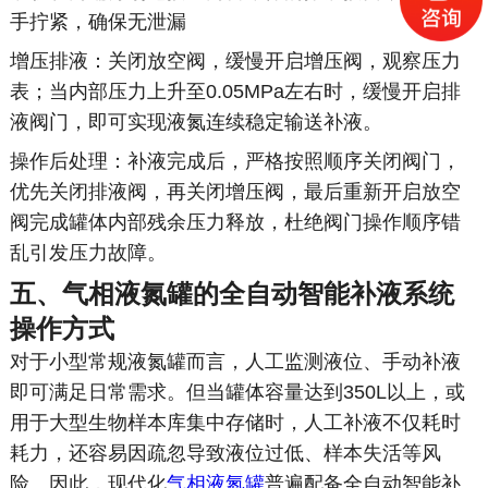
手拧紧，确保无泄漏
增压排液：关闭放空阀，缓慢开启增压阀，观察压力
表；当内部压力上升至0.05MPa左右时，缓慢开启排
液阀门，即可实现液氮连续稳定输送补液。
操作后处理：补液完成后，严格按照顺序关闭阀门，
优先关闭排液阀，再关闭增压阀，最后重新开启放空
阀完成罐体内部残余压力释放，杜绝阀门操作顺序错
乱引发压力故障。
五、气相液氮罐的全自动智能补液系统
操作方式
对于小型常规液氮罐而言，人工监测液位、手动补液
即可满足日常需求。但当罐体容量达到350L以上，或
用于大型生物样本库集中存储时，人工补液不仅耗时
耗力，还容易因疏忽导致液位过低、样本失活等风
险。因此，现代化
气相液氮罐
普遍配备全自动智能补