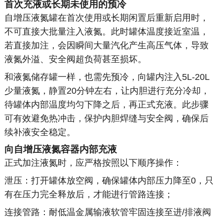
首次充液或长期未使用的预冷
自增压液氮罐在首次使用或长期闲置后重新启用时，
不可直接大批量注入液氮。此时罐体温度接近室温，
若直接加注，会因瞬间大量汽化产生高压气体，导致
液氮外溢、安全阀超负荷甚至损坏。
和液氮储存罐一样，也需先预冷，向罐内注入5L-20L
少量液氮，静置20分钟左右，让内胆进行充分冷却，
待罐体内部温度均匀下降之后，再正式充液。此步骤
可有效避免热冲击，保护内胆焊缝与安全阀，确保后
续补液安全稳定。
向自增压液氮容器内部充液
正式加注液氮时，应严格按照以下顺序操作：
泄压：打开罐体放空阀，确保罐体内部压力降至0，只
有在压力完全释放后，才能进行管路连接；
连接管路：耐低温金属输液软管牢固连接至进/排液阀