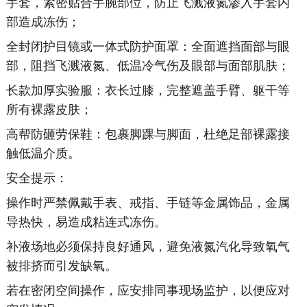
手套，紧密贴合手腕部位，防止飞溅液氮渗入手套内
部造成冻伤；
全封闭护目镜或一体式防护面罩：全面遮挡面部与眼
部，阻挡飞溅液氮、低温冷气伤及眼部与面部肌肤；
长款加厚实验服：衣长过膝，完整遮盖手臂、躯干等
所有裸露皮肤；
高帮防砸劳保鞋：包裹脚踝与脚面，杜绝足部裸露接
触低温介质。
安全提示：
操作时严禁佩戴手表、戒指、手链等金属饰品，金属
导热快，易造成粘连式冻伤。
补液场地必须保持良好通风，避免液氮汽化导致氧气
被排挤而引发缺氧。
若在密闭空间操作，应安排同事现场监护，以便应对