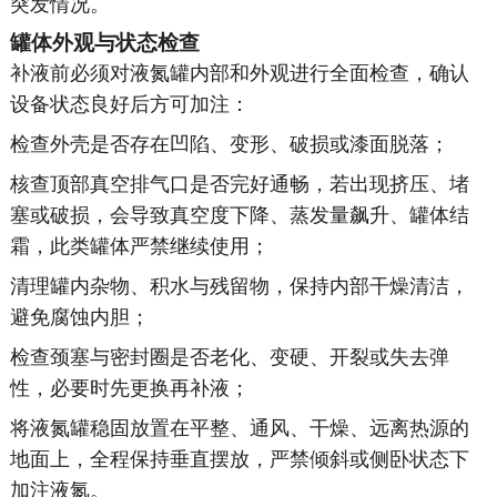
突发情况。
罐体外观与状态检查
补液前必须对液氮罐内部和外观进行全面检查，确认
设备状态良好后方可加注：
检查外壳是否存在凹陷、变形、破损或漆面脱落；
核查顶部真空排气口是否完好通畅，若出现挤压、堵
塞或破损，会导致真空度下降、蒸发量飙升、罐体结
霜，此类罐体严禁继续使用；
清理罐内杂物、积水与残留物，保持内部干燥清洁，
避免腐蚀内胆；
检查颈塞与密封圈是否老化、变硬、开裂或失去弹
性，必要时先更换再补液；
将液氮罐稳固放置在平整、通风、干燥、远离热源的
地面上，全程保持垂直摆放，严禁倾斜或侧卧状态下
加注液氮。