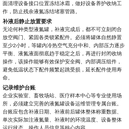
面清理设备接口位置冻结冰霜，做好设备养护收纳工
作，防止残余液氮冻结堵塞管路。
补液后静止放置要求
无论何种类型液氮罐，补液完成后，都不可立刻闭合
放空阀门、紧固各类锁紧配件。必须将罐体自然静置
至少2小时，等罐内冷热空气充分中和、内部压力逐步
平衡、液氮液面彻底趋于稳定之后，再进行封闭收纳
操作，该操作能够有效保护安全阀、内部调压组件，
避免低温状态下配件频繁起跳受损，延长配件使用寿
命。
记录维护台账
企业实验室、畜牧场站、医疗样本中心等专业使用场
所，必须建立完善的液氮罐设备运维管理专属台账。
台账应包含补液日期、补液前后罐体整体称重数据、
单次实际加注液氮量、补液时的环境温度、设备整体
运行状态、操作人员信息等核心内容。