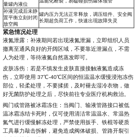
温脆化断裂，易磕碰损伤罐体颈管
量罐内液位
补液完成后未静
罐内压力无法正常释放，调压组件、安全阀
置平衡立刻封闭
长期超负荷工作，快速出现故障失灵
放空阀
紧急情况处理
液氮泄露：补液期间若出现液氮泄漏，立即组织人员
撤离至通风良好的开阔区域，不要靠近泄漏点，不需
人为处理，等待液氮自然蒸发即可。
皮肤冻伤：若是不慎发生皮肤直接接触液氮造成冻
伤，立即使用 37℃-40℃区间的恒温温水缓慢浸泡冻伤
部位，轻柔处理，不要揉搓，及时褪去湿冷衣物，做
好无菌防护处理之后，尽快前往专业医疗机构救治。
阀门或管路被冰霜冻住：当阀门、输液管路接口被低
温冰霜冻结卡死时，仅可使用清洁常温温水、常温热
氮气进行缓慢解冻处理，严禁使用扳手、铁棍等硬质
工具暴力敲击拆解，避免造成阀体破损、管路开裂引