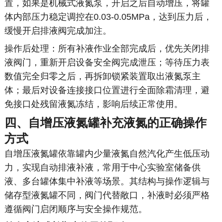
置，如果是机械式液氮泵，开启之后自动增压，将罐
体内部压力稳定调控在0.03-0.05MPa，达到压力后，
缓慢开启排液阀完成加注。
操作后处理：所有补液作业全部完成后，优先关闭排
液阀门，重新开启设备安全阀完成泄压；等待压力表
数值完全归零之后，再拆卸锁紧装置取出液氮泵主
体；最后对设备连接接口位置进行全面除霜清理，避
免接口处残留液氮冻结，影响后续正常使用。
四、自增压液氮罐补充液氮的正确操作
方式
自增压液氮罐依靠罐内少量液氮自然汽化产生低压动
力，实现自动排液补液，常用于中心实验室储备供
液、多台罐体集中补液等场景。其结构与操作逻辑与
储存型液氮罐不同，阀门代替敞口，补液时必须严格
遵循阀门启闭顺序与安全操作规范。