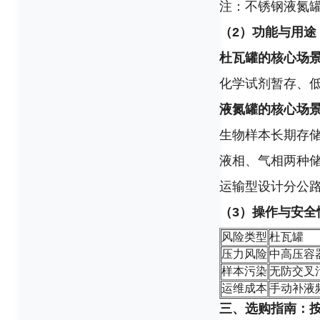
注：不锈钢液氮罐需
（2）功能与用途
杜瓦罐的核心场
化学试剂暂存、低
液氮罐的核心场
生物样本长期存
液相、气相两种储
运输型设计分公
（3）操作与安全
风险类型
杜瓦罐
压力风险
中高压容
样本污染
无防交叉
运维成本
手动补液
三、选购指南：