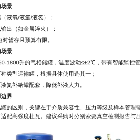
的场景
（液氧/液氩/液氮）；
气输出（如金属淬火）；
）短时暂存且预算有限。
的场景
50-1800升的气相储罐，温度波动≤±2℃，带有智能监控
两种类型运输罐，根据具体使用选其一；
压液氮补给罐配套，降低补液人力。
用边界
氮罐的区别，关键在于介质兼容性、压力等级及样本管理
可适配高强度杜瓦。建议采购时分别索要真空检测报告与