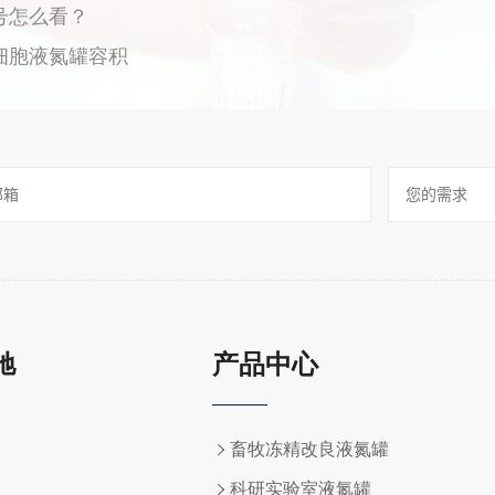
号怎么看？
细胞液氮罐容积
驰
产品中心
畜牧冻精改良液氮罐
科研实验室液氮罐