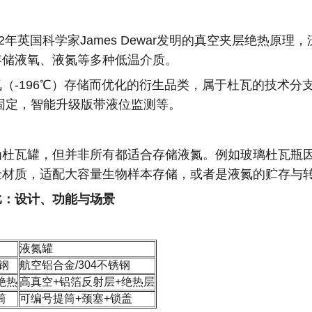
92年英国科学家James Dewar发明的真空夹层绝热
存储液氧、液氮等多种低温介质。
（-196℃）存储而优化的衍生品类，属于杜瓦的技术
固定，智能升级版带液位监测等。
杜瓦罐，但并非所有都适合存储液氮。例如玻璃杜瓦瓶因
金材质，适配大容量生物样本存储，或者是液氮的贮存与
比：设计、功能与场景
液氮罐
钢
航空铝合金/304不锈钢
绝热
高真空+铝箔反射层+绝热层
筒
可编号提筒+颈塞+锁盖