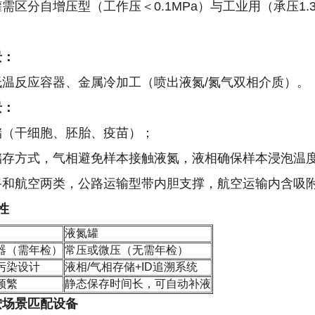
区分自增压型（工作压＜0.1MPa）与工业用（承压1.38
景：
温反应容器、金属冷加工（喷出液氮/氮气双相介质）。
景：
储（干细胞、胚胎、疫苗）；
存方式，气相避免样本接触液氮，液相确保样本浸泡温度始
路和航空两类，公路运输型带内胆支撑，航空运输内含吸
性
液氮罐
器（需年检）
常压或微压（无需年检）
污染设计
液相/气相存储+ID追溯系统
频繁
静态保存时间长，可自动补液
按场景匹配设备