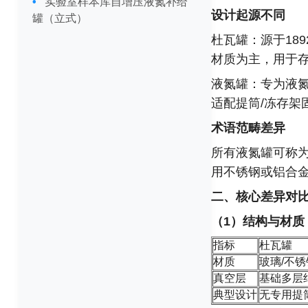
实验室样本库自增压液氮补给
设计起源不同
罐（立式）
杜瓦罐：源于18
材质为主，用于
液氮罐：专为液氮
适配提筒/冻存架
术语范畴差异
所有液氮罐可称为
用不锈钢或铝合
二、核心差异对
（1）结构与材质
指标
杜瓦罐
材质
玻璃/不锈
真空层
基础多层
典型设计
无专用提