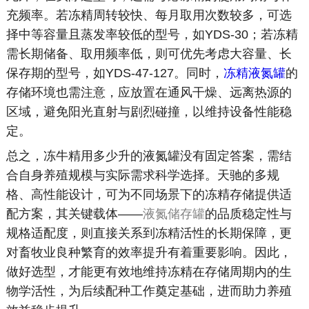
充频率。若冻精周转较快、每月取用次数较多，可选
择中等容量且蒸发率较低的型号，如YDS-30；若冻精
需长期储备、取用频率低，则可优先考虑大容量、长
保存期的型号，如YDS-47-127。同时，
冻精液氮罐
的
存储环境也需注意，应放置在通风干燥、远离热源的
区域，避免阳光直射与剧烈碰撞，以维持设备性能稳
定。
总之，冻牛精用多少升的液氮罐没有固定答案，需结
合自身养殖规模与实际需求科学选择。天驰的多规
格、高性能设计，可为不同场景下的冻精存储提供适
配方案，其关键载体——
液氮储存罐
的品质稳定性与
规格适配度，则直接关系到冻精活性的长期保障，更
对畜牧业良种繁育的效率提升有着重要影响。因此，
做好选型，才能更有效地维持冻精在存储周期内的生
物学活性，为后续配种工作奠定基础，进而助力养殖