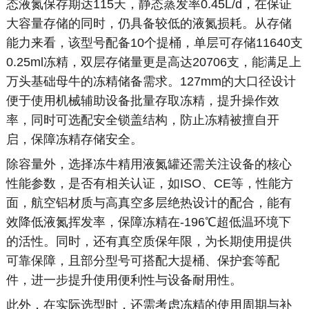
态液氮保存期达115天，静态蒸发率0.45L/d，在保证
大容量存储的同时，仍具备较低的液氮损耗。从存储
能力来看，该型号配备10个提桶，单层可存储11640支
0.25ml冻精，双层存储量更是高达20706支，能满足上
万头基础母牛的冻精储备需求。127mm的大口径设计
便于使用机械辅助设备批量存取冻精，提升操作效
率，同时可选配安全锁盖结构，防止冻精被擅自开
启，保障冻精存储安全。
除容量外，选择冻牛精用液氮罐还需关注设备的核心
性能参数，是否有相关认证，如ISO、CE等，性能方
面，航空铝材质与高真空多层绝热设计的配合，能有
效降低液氮挥发率，保障冻精在-196℃超低温环境下
的活性。同时，还有真空质保年限，为长期使用提供
可靠保障，且部分型号可搭配大提桶、保护套等配
件，进一步提升使用便利性与设备耐用性。
此外，在实际选型时，还需考虑冻精的使用周期与补