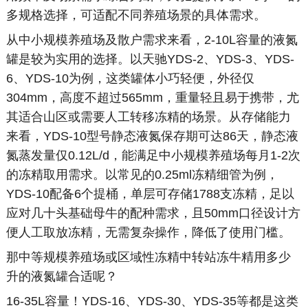
多规格选择，可适配不同养殖场景的具体需求。
从中小规模养殖场及散户需求来看，2-10L容量的液氮
罐是较为实用的选择。以天驰YDS-2、YDS-3、YDS-
6、YDS-10为例，这类罐体小巧轻便，外径仅
304mm，高度不超过565mm，重量轻且易于携带，尤
其适合山区或需要人工转移冻精的场景。从存储能力
来看，YDS-10型号静态液氮保存期可达86天，静态液
氮蒸发量仅0.12L/d，能满足中小规模养殖场每月1-2次
的冻精取用需求。以常见的0.25ml冻精细管为例，
YDS-10配备6个提桶，单层可存储1788支冻精，足以
应对几十头基础母牛的配种需求，且50mm口径设计方
便人工取放冻精，无需复杂操作，降低了使用门槛。
那中等规模养殖场或区域性冻精中转站冻牛精用多少
升的液氮罐合适呢？
16-35L容量！YDS-16、YDS-30、YDS-35等都是这类